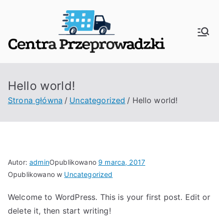
Przejdź
do
treści
Cent
Dość z
drogimi i
ra
niesprawdz
onymi
Hello world!
Prze
przeprowad
Strona główna
Uncategorized
Hello world!
zkami w
pro
Warszawie.
Wybierz
wad
polecaną
przez nas
Autor:
admin
Opublikowano
9 marca, 2017
zki –
Opublikowano w
Uncategorized
ofertę na
#przeprowa
Najl
Welcome to WordPress. This is your first post. Edit or
dzkiwarsza
delete it, then start writing!
wa