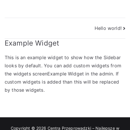
epsz
e w
Nawigacja
War
Hello world!
wpisu
Example Widget
sza
This is an example widget to show how the Sidebar
wie
looks by default. You can add custom widgets from
the widgets screenExample Widget in the admin. If
custom widgets is added than this will be replaced
by those widgets.
Copyright © 2026
Centra Przeprowadzki – Najlepsze w